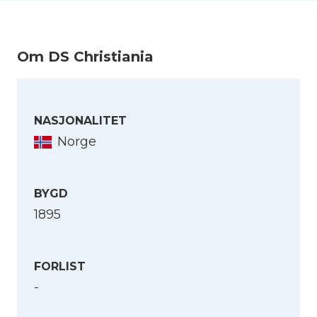
Hjørundfjorden ved Ålesund for resten av
krigen.
Om DS Christiania
NASJONALITET
Norge
BYGD
1895
FORLIST
-