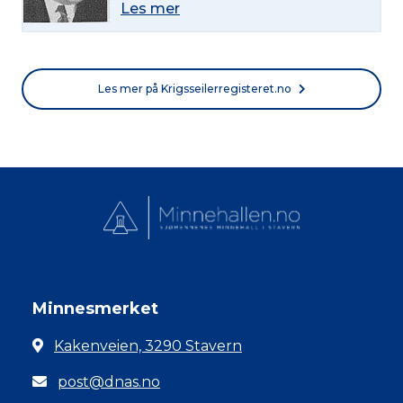
Les mer
Les mer på Krigsseilerregisteret.no
Minnesmerket
Kakenveien, 3290 Stavern
post@dnas.no