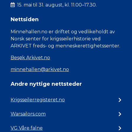
15. mai til 31. august, kl. 11.00–17.30.
Nettsiden
Minnehallen.no er driftet og vedlikeholdt av
Norsk senter for krigsseilerhistorie ved
ARKIVET freds- og menneskerettighetssenter.
Besøk Arkivet.no
minnehallen@arkivet.no
Andre nyttige nettsteder
Krigsseilerregisteret.no
Warsailors.com
VG Våre falne