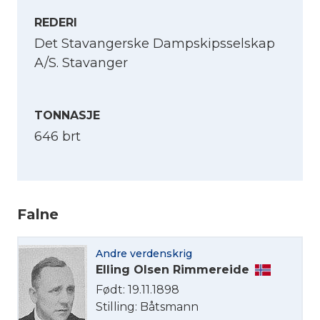
REDERI
Det Stavangerske Dampskipsselskap
A/S. Stavanger
TONNASJE
646 brt
Velg språk
Falne
English
Andre verdenskrig
Elling Olsen Rimmereide
Norsk bokmål
Født: 19.11.1898
Stilling: Båtsmann