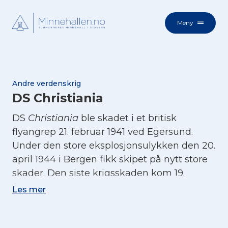
Meny
Andre verdenskrig
DS Christiania
DS
Christiania
ble skadet i et britisk
flyangrep 21. februar 1941 ved Egersund.
Under den store eksplosjonsulykken den 20.
april 1944 i Bergen fikk skipet på nytt store
skader. Den siste krigsskaden kom 19.
oktober 1944 da skipet traff en magnetisk
Les mer
mine i Åramsundet, Sunnmøre, skadene
førte til at
Christiania
ble lagt opp i