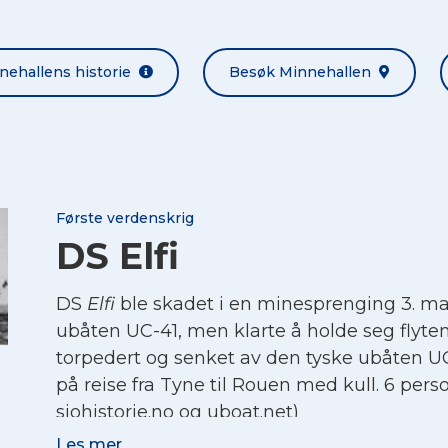
nehallens historie
Besøk Minnehallen
Første verdenskrig
DS Elfi
DS
Elfi
ble skadet i en minesprenging 3. mar
ubåten UC-41, men klarte å holde seg flytend
torpedert og senket av den tyske ubåten UC
på reise fra Tyne til Rouen med kull. 6 perso
sjohistorie.no og uboat.net)
Les mer