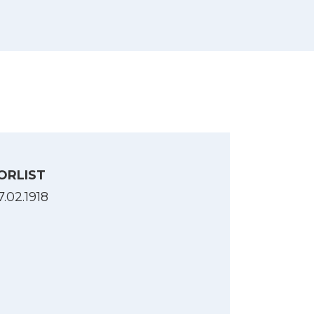
orlis, 1914-1918. B. 4 : 1918, via
ORLIST
7.02.1918