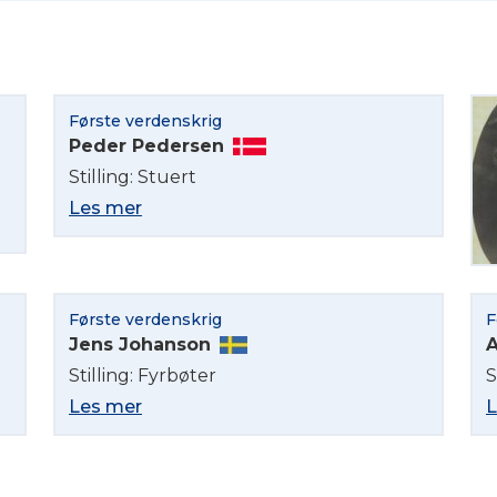
Velg språk
English
Første verdenskrig
Norsk bokmål
Peder Pedersen
Stilling: Stuert
Les mer
Første verdenskrig
F
Jens Johanson
A
Stilling: Fyrbøter
S
Les mer
L