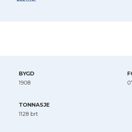
Sjøforklaring:
Elfi
(Kilde: Sjøforklaringer over norske skibes krigsf
Nb.no)
BYGD
F
1908
0
TONNASJE
1128 brt