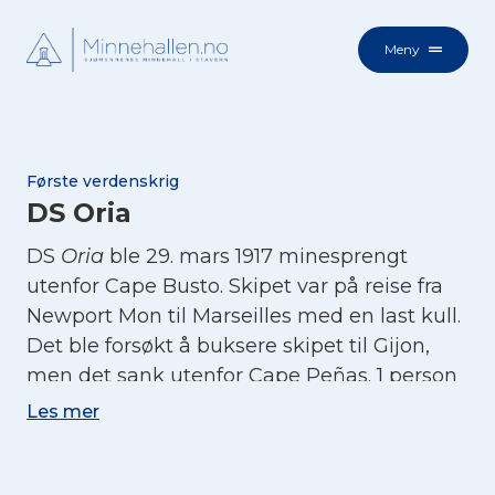
Meny
Første verdenskrig
DS Oria
DS
Oria
ble 29. mars 1917 minesprengt
utenfor Cape Busto. Skipet var på reise fra
Newport Mon til Marseilles med en last kull.
Det ble forsøkt å buksere skipet til Gijon,
men det sank utenfor Cape Peñas. 1 person
omkom i forliset. Resten av mannskapet ble
Les mer
satt i land ved Bilbao. (Kilder: sjohistorie.no
og
Ofotens Tidende
03.04.17)