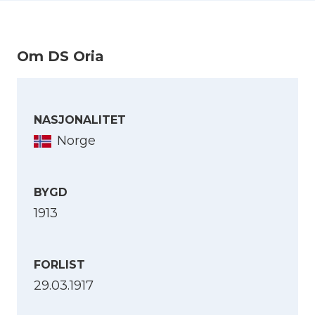
Sjøforklaring:
Oria
(Kilde: Sjøforklaringer over norske skibes
Om DS Oria
krigsforlis, 1914-1918. B. 2 : 1ste halvaar 1917,
via Nb.no)
NASJONALITET
Norge
BYGD
1913
FORLIST
29.03.1917