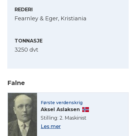
REDERI
Fearnley & Eger, Kristiania
TONNASJE
3250 dvt
Velg språk
Falne
English
Første verdenskrig
Norsk bokmål
Aksel Aslaksen
Stilling: 2. Maskinist
Les mer