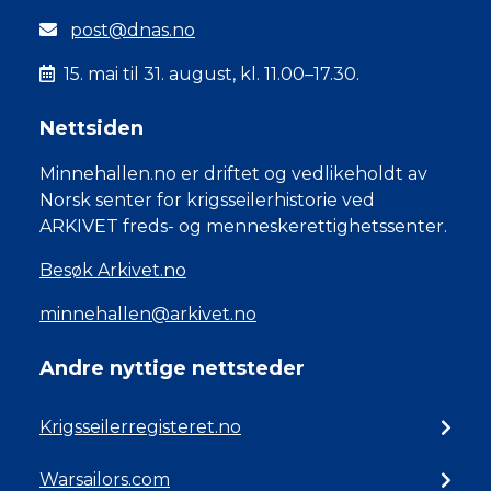
post@dnas.no
15. mai til 31. august, kl. 11.00–17.30.
Nettsiden
Minnehallen.no er driftet og vedlikeholdt av
Norsk senter for krigsseilerhistorie ved
ARKIVET freds- og menneskerettighetssenter.
Besøk Arkivet.no
minnehallen@arkivet.no
Andre nyttige nettsteder
Krigsseilerregisteret.no
Warsailors.com