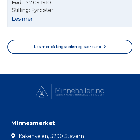
Født: 22.09.1910
Stilling: Fyrbøter
Les mer
Les mer på Krigsseilerregisteret.no
Minnesmerket
Kakenveien, 3290 Stavern