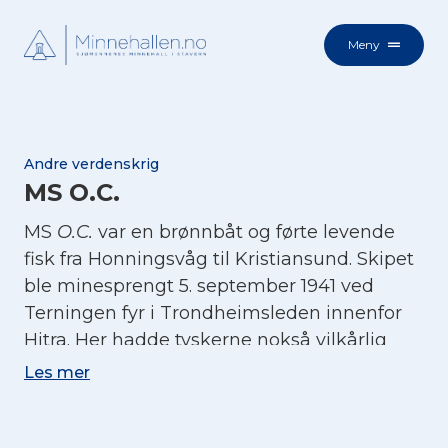
Meny
Andre verdenskrig
MS O.C.
MS
O.C.
var en brønnbåt og førte levende
fisk fra Honningsvåg til Kristiansund. Skipet
ble minesprengt 5. september 1941 ved
Terningen fyr i Trondheimsleden innenfor
Hitra. Her hadde tyskerne nokså vilkårlig
minelagt farvannet. Tyskerne anviste også
Les mer
kurs mellom Terningen og Hitralandet, men
tross dette, skjedde minesprengningen i