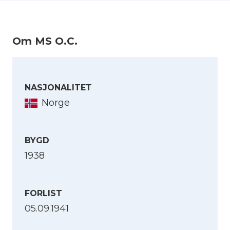
den anviste kurs. Fem mann omkom av en
besetning på sju.
Om MS O.C.
NASJONALITET
Norge
BYGD
1938
FORLIST
05.09.1941