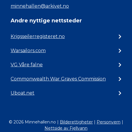
minnehallen@arkivet.no
Andre nyttige nettsteder
Krigsseilerregisteret.no
Warsailors.com
VG Våre falne
Commonwealth War Graves Commission
Uboat.net
© 2026 Minnehallen.no
|
Bilderettigheter
|
Personvern
|
Nettside av Fjellvann