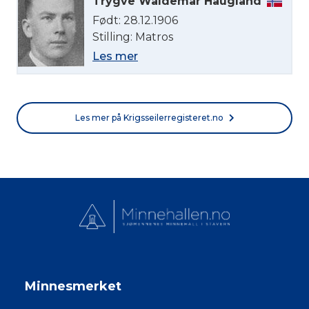
Trygve Waldemar Haugland
Født: 28.12.1906
Stilling: Matros
Les mer
Les mer på Krigsseilerregisteret.no
Minnesmerket