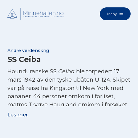
Meny
Andre verdenskrig
SS Ceiba
Hounduranske SS
Ceiba
ble torpedert 17.
mars 1942 av den tyske ubåten U-124. Skipet
var på reise fra Kingston til New York med
bananer. 44 personer omkom i forliset,
matros Trygve Haugland omkom i forsøket
på å redde en seks år gammel gutt. 6
Les mer
personer ble reddet.