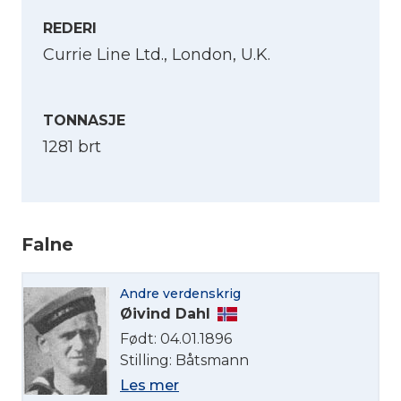
REDERI
Currie Line Ltd., London, U.K.
TONNASJE
1281 brt
Falne
Velg språk
Andre verdenskrig
English
Øivind Dahl
Født: 04.01.1896
Norsk bokmål
Stilling: Båtsmann
Les mer