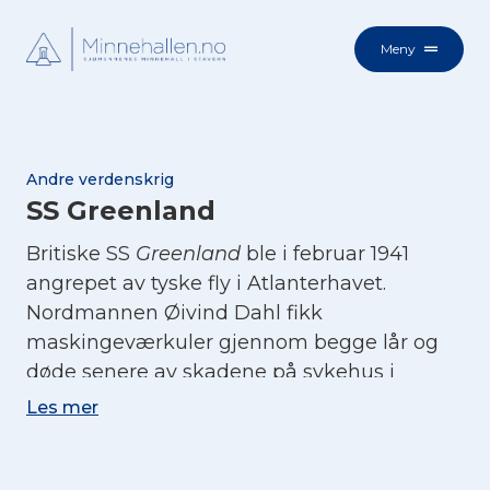
Meny
Andre verdenskrig
SS Greenland
Britiske SS
Greenland
ble i februar 1941
angrepet av tyske fly i Atlanterhavet.
Nordmannen Øivind Dahl fikk
maskingeværkuler gjennom begge lår og
døde senere av skadene på sykehus i
Brechin, Skottland. Skipet ble senere
Les mer
minesprengt og sank 6. desember 1941 på
reise fra London til Grangemouth.